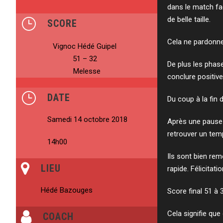
dans le match fa
de belle taille.
SCORE
Cela ne pardonne
Vignoc Hédé Guipel
51 – 32
De plus les phas
Melesse
conclure positiv
DATE
Du coup à la fin
Samedi 14 octobre 2018
Après une pause 
retrouver un tem
14h00
Ils sont bien rem
LIEU
rapide. Félicitat
Hédé Bazouges
Score final 51 à 
Cela signifie qu
COACH