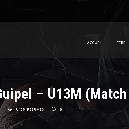
ACCUEIL
FFBB 
uipel – U13M (Match 
M
U13M RÉSUMÉS
0