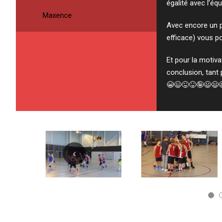
égalité avec l’éq
Maxence
Avec encore un pe
efficace) vous p
Et pour la motiva
conclusion, tant
😭😉😜😝🤪😃😃😃