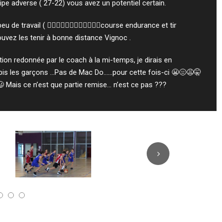
uipe adverse ( 27-22) vous avez un potentiel certain.
u de travail ( ⛹🏼‍♀⛹🏽‍♂⛹🏽‍♂⛹🏽‍♂course endurance et tir
ouvez les tenir à bonne distance Vignoc .
tion redonnée par le coach à la mi-temps, je dirais en
 pis les garçons …Pas de Mac Do……pour cette fois-ci 😬😑😩🤫
 Mais ce n’est que partie remise… n’est ce pas ???