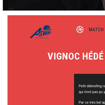
MATCH
VIGNOC HÉDÉ
Petit débriefing 
qui n’ont pas pu y
Par ce très bel 